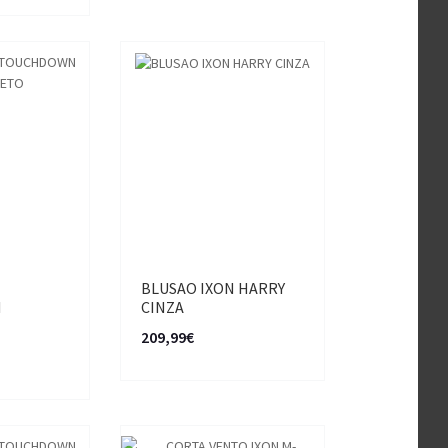
N
BLUSAO IXON HARRY
N
CINZA
209,99€