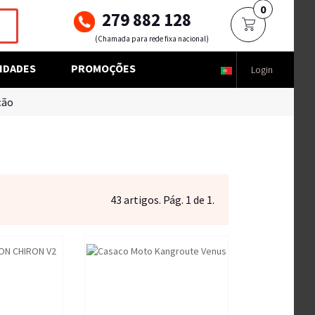
0
279 882 128
(Chamada para rede fixa nacional)
IDADES
PROMOÇÕES
Login
ção
43 artigos. Pág. 1 de 1.