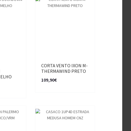
N
CORTA VENTO IXON M-
N
THERMAWIND PRETO
MELHO
109,90€