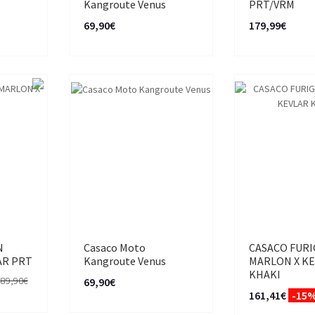
Kangroute Venus
PRT/VRM
69,90€
179,99€
N
Casaco Moto
CASACO FUR
AR PRT
Kangroute Venus
MARLON X K
KHAKI
189,90€
69,90€
161,41€
-15