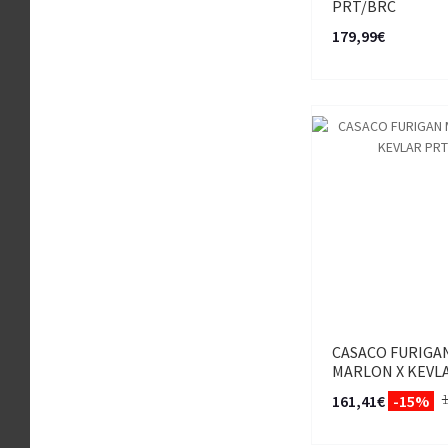
PRT/BRC
179,99€
CASACO FURIGA
MARLON X KEVL
161,41€
-15%