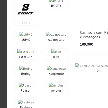
BY CITY
EIGHT
Camisola com K
e Proteções
1UP4D
Alpinestars
109,90€
FURYGAN
Ixon
Bering
Kangroute
Poiison
Invictus
Fastway