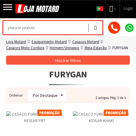
Login
0
Loja Motard
Equipamento Motard
Casacos Motard
Casacos Moto Cordura
Homem/Unissexo
Meia-Estação
FURYGAN
Mostrar filtros
FURYGAN
Por Destaque
Ordenar:
2 artigos. Pág. 1 de 1.