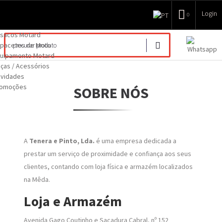
Login
0
sacos Motard
pacetes de Moto
uipamento Motard
ças / Acessórios
vidades
romoções
SOBRE NÓS
A
Tenera e Pinto, Lda.
é uma empresa dedicada a
prestar um serviço de proximidade e confiança aos seus
clientes, contando com loja física e armazém localizados
na Mêda.
Loja e Armazém
Avenida Gago Coutinho e Sacadura Cabral, nº 152