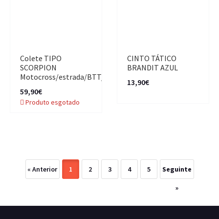
Colete TIPO
CINTO TÁTICO
SCORPION
BRANDIT AZUL
Motocross/estrada/BTT/Downhil
13,90€
59,90€
Produto esgotado
« Anterior
1
2
3
4
5
Seguinte
»