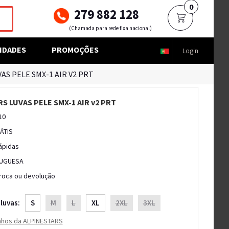
0
279 882 128
(Chamada para rede fixa nacional)
IDADES
PROMOÇÕES
Login
AS PELE SMX-1 AIR V2 PRT
S LUVAS PELE SMX-1 AIR v2 PRT
10
ÁTIS
ápidas
UGUESA
troca ou devolução
luvas:
S
M
L
XL
2XL
3XL
nhos da ALPINESTARS