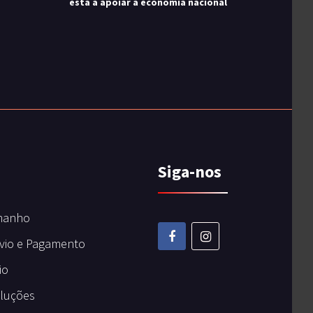
está a apoiar a economia nacional
Siga-nos
manho
vio e Pagamento
io
oluções