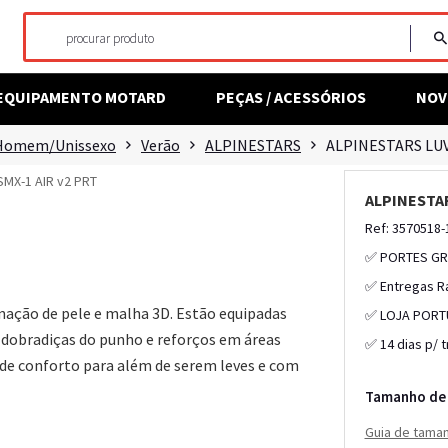
EQUIPAMENTO MOTARD
PEÇAS / ACESSÓRIOS
NOV
Homem/Unissexo
Verão
ALPINESTARS
ALPINESTARS LUV
ALPINESTAR
Ref: 3570518-
✅ PORTES GR
✅ Entregas R
nação de pele e malha 3D. Estão equipadas
✅ LOJA PORT
 dobradiças do punho e reforços em áreas
✅ 14 dias p/ 
s de conforto para além de serem leves e com
Tamanho de 
Guia de tama