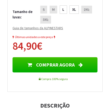
S
M
L
XL
2XL
Tamanho de
luvas:
3XL
Guia de tamanhos da ALPINESTARS
Últimas unidades a este preço
84,90€
COMPRAR AGORA
Compra 100% segura
DESCRIÇÃO