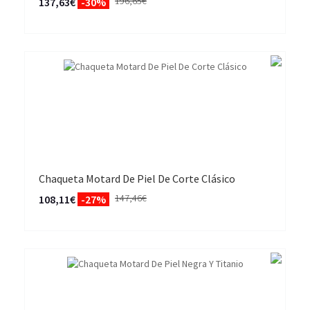
196,65€
137,63€
-30%
Chaqueta Motard De Piel De Corte Clásico
147,46€
108,11€
-27%