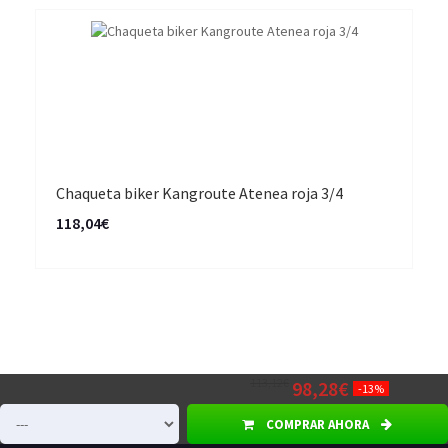
Chaqueta biker Kangroute Atenea roja 3/4
118,04€
113,12€
98,28€
-13%
COMPRAR AHORA