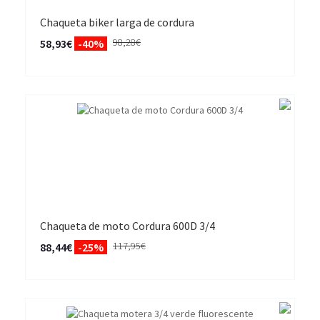
Chaqueta biker larga de cordura
98,28€
58,93€
-40%
Chaqueta de moto Cordura 600D 3/4
117,95€
88,44€
-25%