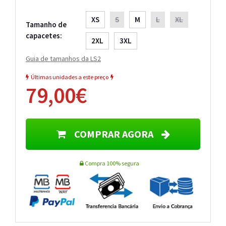
XS
S
M
L
XL
Tamanho de
capacetes:
2XL
3XL
Guia de tamanhos da LS2
Últimas unidades a este preço
79,00€
COMPRAR AGORA
Compra 100% segura