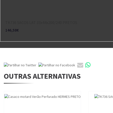
TK736 SACOS LAT 33x44x200/240 PRETOS
146,58€
OUTRAS ALTERNATIVAS