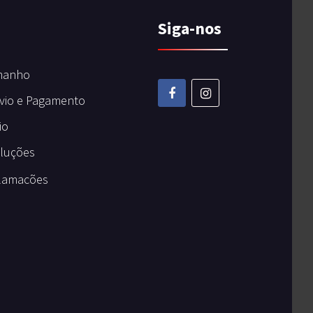
Siga-nos
manho
vio e Pagamento
io
oluções