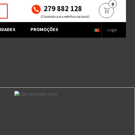
0
279 882 128
(Chamada para rede fixa nacional)
IDADES
PROMOÇÕES
Login